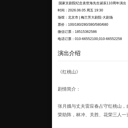
国家京剧院纪念袁世海先生诞辰110周年演出
时间：2026.06.05 周五 19:30
场馆：北京市 | 梅兰芳大剧院-大剧场
票价：100/180/280/380/580/680
微信订票：18515362586
电话订票：010-66552100,010-66552258
演出介绍
《红桃山》
剧情简介：
张月娥与丈夫雷应春占守红桃山，
荣助阵，林冲、关胜、花荣三人一