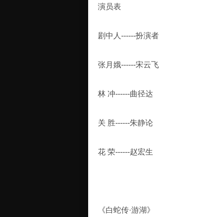
演员表
剧中人------扮演者
张月娥------宋云飞
林 冲------曲径达
关 胜------朱静论
花 荣------赵宏生
《白蛇传·游湖》