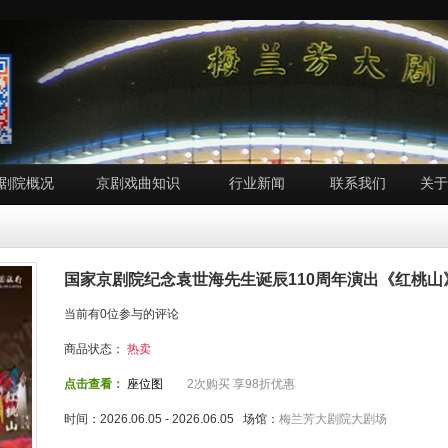
剧院概况
京剧戏曲知识
行业新闻
联系我们
关于
国家京剧院纪念袁世海先生诞辰110周年演出《红桃山
当前有0位参与的评论
商品状态：
热卖
点击查看：
座位图
2次购买 享98折优惠
时间：2026.06.05 - 2026.06.05 场馆：
梅兰芳大剧院大剧场