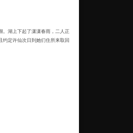
湖。湖上下起了潇潇春雨，二人正
且约定许仙次日到她们住所来取回