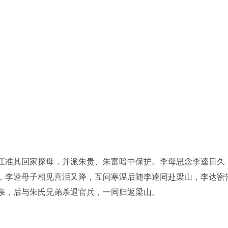
江准其回家探母，并派朱贵、朱富暗中保护。李母思念李逵日久
，李逵母子相见喜泪又降，互问寒温后随李逵同赴梁山，李达密
亲，后与朱氏兄弟杀退官兵，一同归返梁山。