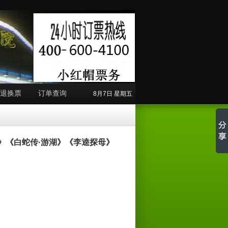
退换票
订单查询
8月7日 星期五
》《白蛇传·游湖》《李逵探母》