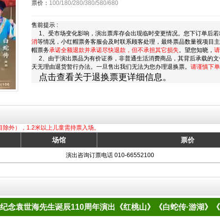
票价：
100/180/280/380/580/680
售前提示 :
1、受市场变化影响，演出票库存会出现临时变更情况。您下订单后若
消
等情况，小红帽票务客服会及时联系顾客处理，最终票品数量视项目
帽票务
承诺全额退款并承诺尽快退款，但不承担其它损失
。望您知晓，
请
2、由于演出票品为有价证券，非普通生活消费商品，其背后承载的文
天无理由退货暂行办法。一旦售出我们无法为您办理退换票。
请谨慎下单
点击查看关于退换票更详细信息。
目除外），1.2米以上儿童需持票入场。
场馆
票价
演出咨询订票电话 010-66552100
纪念袁世海先生诞辰110周年演出《红桃山》《白蛇传·游湖》