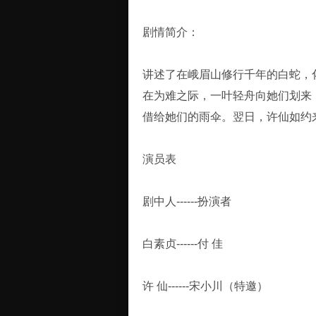
剧情简介：
讲述了在峨眉山修行千年的白蛇，
在为难之际，一叶轻舟向她们划来
借给她们的雨伞。翌日，许仙如约
演员表
剧中人------扮演者
白素贞------付 佳
许 仙------宋小川（特邀）