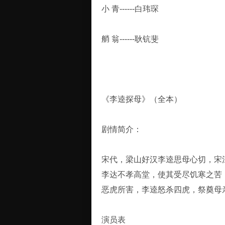
小 青------白玮琛
艄 翁------耿钪斐
《李逵探母》（全本）
剧情简介：
宋代，梁山好汉李逵思母心切，宋
李达不孝高堂，使其受尽饥寒之苦
恶虎所害，李逵怒杀四虎，祭奠母
演员表