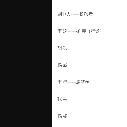
剧中人------扮演者
李 逵------杨 赤（特邀）
胡 滨
杨 威
李 母------袁慧琴
张 兰
杨 杨