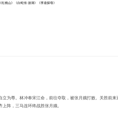
《红桃山》《白蛇传·游湖》《李逵探母》
自立为尊。林冲奉宋江命，前往夺取，被张月娥打败。关胜前来
齐上阵，三马连环终战胜张月娥。