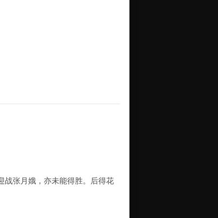
迎战张月娥，亦未能得胜。后得花