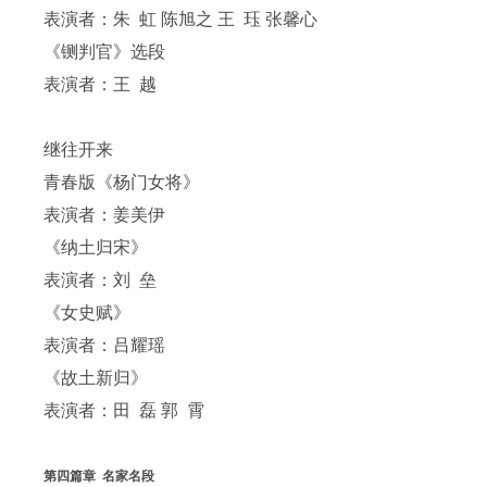
表演者：朱 虹 陈旭之 王 珏 张馨心
《铡判官》选段
表演者：王 越
继往开来
青春版《杨门女将》
表演者：姜美伊
《纳土归宋》
表演者：刘 垒
《女史赋》
表演者：吕耀瑶
《故土新归》
表演者：田 磊 郭 霄
第四篇章 名家名段