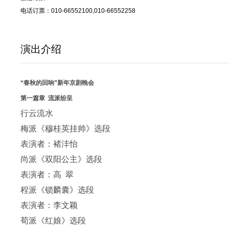
电话订票：010-66552100,010-66552258
演出介绍
“春秋的回响”新年京剧晚会
第一篇章 流派纷呈
行云流水
梅派《穆桂英挂帅》选段
表演者：褚沣怡
尚派《双阳公主》选段
表演者：高 翠
程派《锁麟囊》选段
表演者：李文颖
荀派《红娘》选段