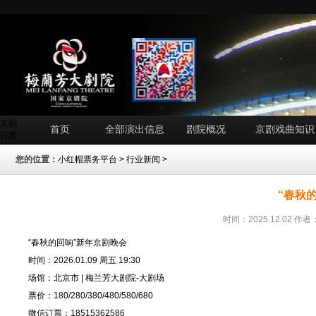
京剧
首页
全部演出信息
剧院概况
京剧戏曲知识
订票
您的位置：
小红帽票务平台
>
行业新闻
>
“春秋
时间：2025.12.02 
“春秋的回响”新年京剧晚会
时间：2026.01.09 周五 19:30
场馆：北京市 | 梅兰芳大剧院-大剧场
票价：180/280/380/480/580/680
微信订票：18515362586