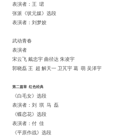
表演者：王 珺
张派《状元媒》选段
表演者：刘梦姣
武动青春
表演者
宋云飞 戴忠宇 曲径达 朱凌宇
郭晓磊 王 超 解天一 卫芃宇 葛 萌 吴泽宇
第二篇章 红色经典
《白毛女》选段
表演者：刘 琪 马 磊
《蝶恋花》选段
表演者：付 佳
《平原作战》选段