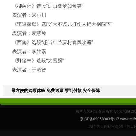
《柳荫记》选段“远山叠翠如含笑”
表演者：宋小川
《李逵探母》选段“大不该儿打伤人把大祸闯下”
表演者：袁慧琴
《西施》选段“想当年苎萝村春风吹遍”
表演者：李胜素
《野猪林》选段“大雪飘”
表演者：于魁智
最方便的购票体验 免费送票 票到付款 安全保障
梅兰芳大剧院 版权所有 Copyright 2
京ICP备09058903号-17 www.mlfd
梅兰芳大剧院官网 梅兰芳大