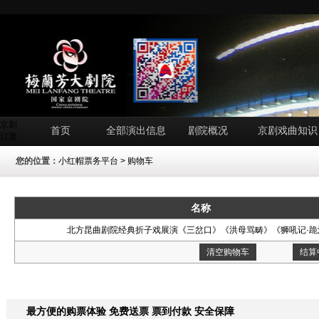
京剧
首页
全部演出信息
剧院概况
京剧戏曲知识
订票
您的位置：
小红帽票务平台
> 购物车
名称
北方昆曲剧院经典折子戏展演《三岔口》《洪母骂畴》《狮吼记·跪
清空购物车
结算
最方便的购票体验 免费送票 票到付款 安全保障