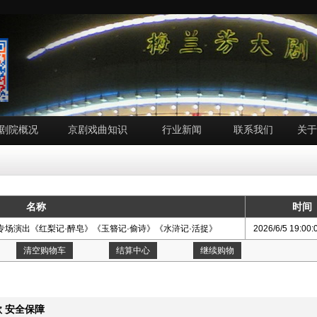
剧院概况
京剧戏曲知识
行业新闻
联系我们
关于
名称
时间
专场演出《红梨记·醉皂》《玉簪记·偷诗》《水浒记·活捉》
2026/6/5 19:0
清空购物车
结算中心
继续购物
 安全保障