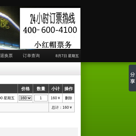
退换票
订单查询
8月7日 星期五
价格
数量
小计
操作
0:00 星期五
160
￥
删除
总计：
160
￥