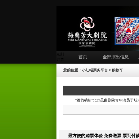
京剧
首页
全部演出信息
订票
您的位置：
小红帽票务平台
> 购物车
“雅韵萌新”北方昆曲剧院青年演员于航
最方便的购票体验 免费送票 票到付款