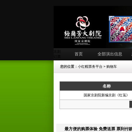
京剧
首页
全部演出信息
订票
您的位置：
小红帽票务平台
> 购物车
名称
国家京剧院新编京剧《红笺》
最方便的购票体验 免费送票 票到付款