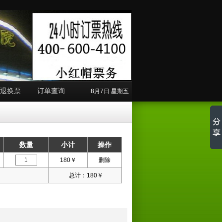
退换票
订单查询
8月7日 星期五
数量
小计
操作
180
￥
删除
总计：
180
￥